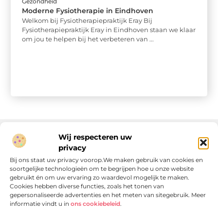
Gezondheid
Moderne Fysiotherapie in Eindhoven
Welkom bij Fysiotherapiepraktijk Eray Bij
Fysiotherapiepraktijk Eray in Eindhoven staan we klaar
om jou te helpen bij het verbeteren van ...
Wij respecteren uw
privacy
Onze informatie
Bij ons staat uw privacy voorop.We maken gebruik van cookies en
soortgelijke technologieën om te begrijpen hoe u onze website
Linkjes kopen: wat is het, wat kun je verwachten, en moet je het doen?
Verdien geld met je website: van passie naar passieve inkomsten
gebruikt én om uw ervaring zo waardevol mogelijk te maken.
Cookies hebben diverse functies, zoals het tonen van
gepersonaliseerde advertenties en het meten van sitegebruik. Meer
informatie vindt u in
ons cookiebeleid
.