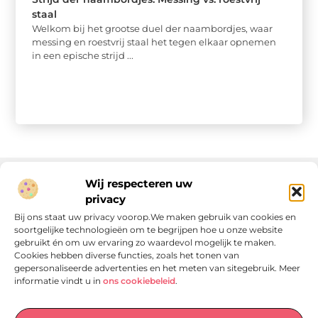
staal
Welkom bij het grootse duel der naambordjes, waar
messing en roestvrij staal het tegen elkaar opnemen
in een epische strijd ...
Wij respecteren uw
privacy
Onze informatie
Bij ons staat uw privacy voorop.We maken gebruik van cookies en
soortgelijke technologieën om te begrijpen hoe u onze website
Linkjes kopen: wat is het, wat kun je verwachten, en moet je het doen?
Verdien geld met je website: van passie naar passieve inkomsten
gebruikt én om uw ervaring zo waardevol mogelijk te maken.
Cookies hebben diverse functies, zoals het tonen van
gepersonaliseerde advertenties en het meten van sitegebruik. Meer
informatie vindt u in
ons cookiebeleid
.
Laat je verrassen door verhalen die je aan het denken