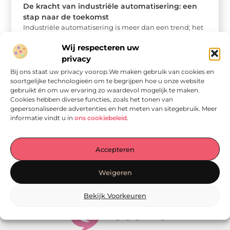
De kracht van industriële automatisering: een
stap naar de toekomst
Industriële automatisering is meer dan een trend; het
is een revolutie die de manier waarop bedrijven
Wij respecteren uw
functioneren drastisch verandert. In ...
privacy
Bij ons staat uw privacy voorop.We maken gebruik van cookies en
soortgelijke technologieën om te begrijpen hoe u onze website
gebruikt én om uw ervaring zo waardevol mogelijk te maken.
Cookies hebben diverse functies, zoals het tonen van
gepersonaliseerde advertenties en het meten van sitegebruik. Meer
informatie vindt u in
ons cookiebeleid
.
Accepteren
Onze informatie
Weigeren
Linkjes kopen: wat is het, wat kun je verwachten, en moet je het doen?
Verdien geld met je website: van passie naar passieve inkomsten
Bekijk Voorkeuren