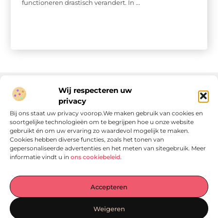
functioneren drastisch verandert. In ...
Wij respecteren uw
privacy
Onze informatie
Bij ons staat uw privacy voorop.We maken gebruik van cookies en
soortgelijke technologieën om te begrijpen hoe u onze website
Linkjes kopen: wat is het, wat kun je verwachten, en moet je het doen?
Verdien geld met je website: van passie naar passieve inkomsten
gebruikt én om uw ervaring zo waardevol mogelijk te maken.
Cookies hebben diverse functies, zoals het tonen van
gepersonaliseerde advertenties en het meten van sitegebruik. Meer
informatie vindt u in
ons cookiebeleid
.
Laat je verrassen door verhalen die je aan het denken
Accepteren
zetten
, praktische tips waar je écht iets aan hebt en artikelen
vol waardevolle informatie. Start jouw ontdekkingstocht
Weigeren
vandaag op
Locomo.nl
!