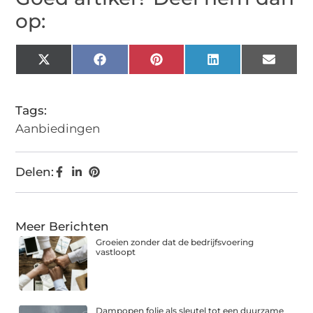
op:
X
Facebook
Pinterest
LinkedIn
Email
(Twitter)
Tags:
Aanbiedingen
Delen:
Meer Berichten
Groeien zonder dat de bedrijfsvoering
vastloopt
Dampopen folie als sleutel tot een duurzame