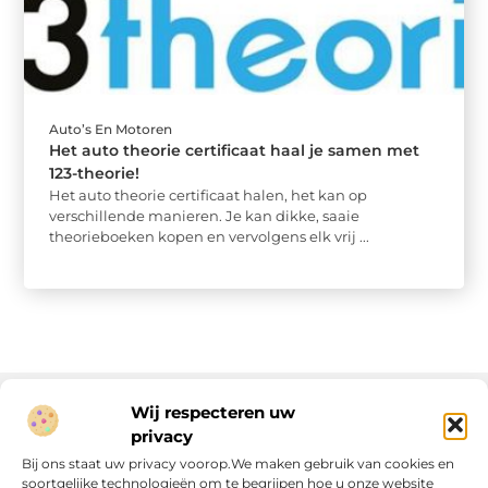
Auto’s En Motoren
Het auto theorie certificaat haal je samen met
123-theorie!
Het auto theorie certificaat halen, het kan op
verschillende manieren. Je kan dikke, saaie
theorieboeken kopen en vervolgens elk vrij ...
Wij respecteren uw
privacy
Onze informatie
Bij ons staat uw privacy voorop.We maken gebruik van cookies en
soortgelijke technologieën om te begrijpen hoe u onze website
Linkjes kopen: wat is het, wat kun je verwachten, en moet je het doen?
Verdien geld met je website: van passie naar passieve inkomsten