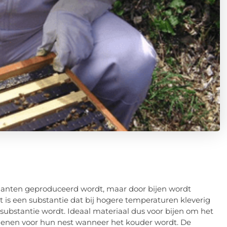
planten geproduceerd wordt, maar door bijen wordt
 is een substantie dat bij hogere temperaturen kleverig
substantie wordt. Ideaal materiaal dus voor bijen om het
 dienen voor hun nest wanneer het kouder wordt. De