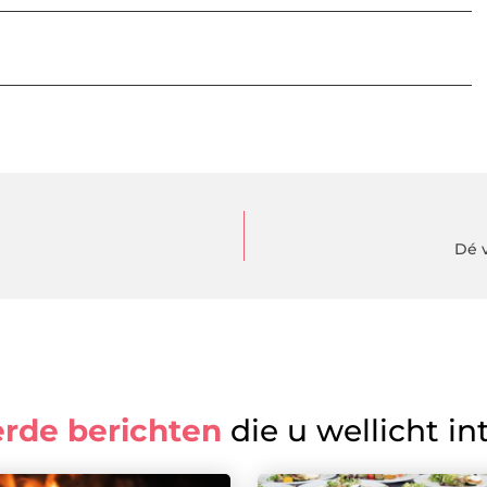
Dé 
erde berichten
die u wellicht in