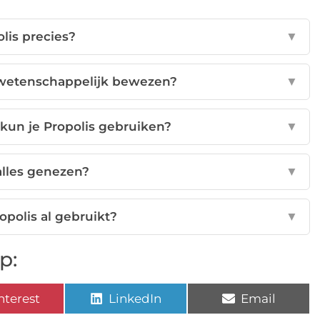
olis precies?
▼
s wetenschappelijk bewezen?
▼
kun je Propolis gebruiken?
▼
alles genezen?
▼
opolis al gebruikt?
▼
p:
nterest
LinkedIn
Email