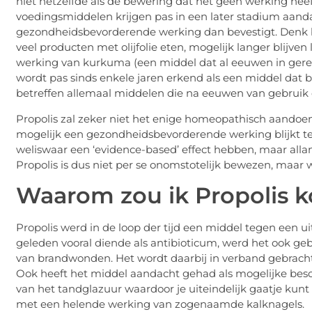
niet hetzelfde als de bewering dat het geen werking hee
voedingsmiddelen krijgen pas in een later stadium aan
gezondheidsbevorderende werking dan bevestigt. Denk bi
veel producten met olijfolie eten, mogelijk langer blijv
werking van kurkuma (een middel dat al eeuwen in gerec
wordt pas sinds enkele jaren erkend als een middel dat b
betreffen allemaal middelen die na eeuwen van gebruik
Propolis zal zeker niet het enige homeopathisch aandoe
mogelijk een gezondheidsbevorderende werking blijkt te
weliswaar een ‘evidence-based’ effect hebben, maar all
Propolis is dus niet per se onomstotelijk bewezen, maar 
Waarom zou ik Propolis 
Propolis werd in de loop der tijd een middel tegen een 
geleden vooral diende als antibioticum, werd het ook g
van brandwonden. Het wordt daarbij in verband gebracht 
Ook heeft het middel aandacht gehad als mogelijke besche
van het tandglazuur waardoor je uiteindelijk gaatje kunt k
met een helende werking van zogenaamde kalknagels.