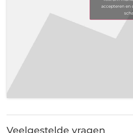
accepteren en 
sch
Veelgestelde vragen