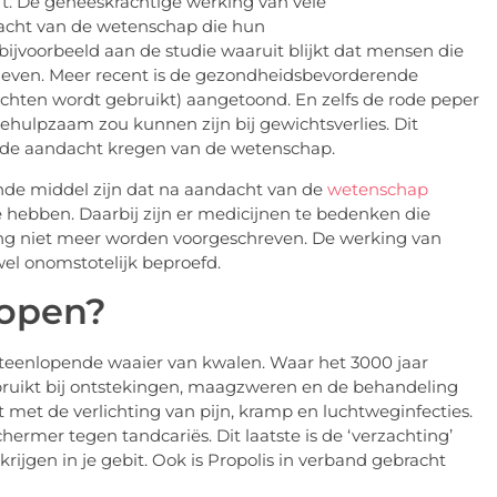
ft. De geneeskrachtige werking van vele
dacht van de wetenschap die hun
jvoorbeeld aan de studie waaruit blijkt dat mensen die
en leven. Meer recent is de gezondheidsbevorderende
hten wordt gebruikt) aangetoond. En zelfs de rode peper
ehulpzaam zou kunnen zijn bij gewichtsverlies. Dit
 de aandacht kregen van de wetenschap.
nde middel zijn dat na aandacht van de
wetenschap
 hebben. Daarbij zijn er medicijnen te bedenken die
ang niet meer worden voorgeschreven. De werking van
wel onomstotelijk beproefd.
kopen?
uiteenlopende waaier van kwalen. Waar het 3000 jaar
ebruikt bij ontstekingen, maagzweren en de behandeling
met de verlichting van pijn, kramp en luchtweginfecties.
rmer tegen tandcariës. Dit laatste is de ‘verzachting’
rijgen in je gebit. Ook is Propolis in verband gebracht