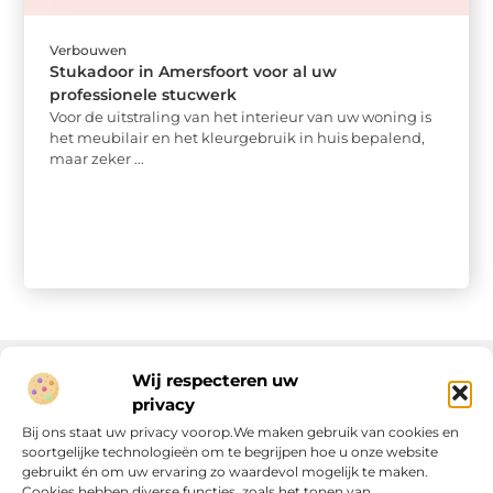
Verbouwen
Stukadoor in Amersfoort voor al uw
professionele stucwerk
Voor de uitstraling van het interieur van uw woning is
het meubilair en het kleurgebruik in huis bepalend,
maar zeker ...
Wij respecteren uw
privacy
Onze informatie
Bij ons staat uw privacy voorop.We maken gebruik van cookies en
soortgelijke technologieën om te begrijpen hoe u onze website
Linkjes kopen: wat is het, wat kun je verwachten, en moet je het doen?
Verdien geld met je website: van passie naar passieve inkomsten
gebruikt én om uw ervaring zo waardevol mogelijk te maken.
Cookies hebben diverse functies, zoals het tonen van