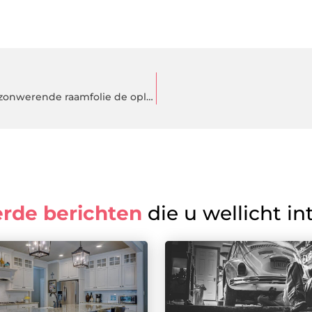
Wilt u geen last meer hebben van warmte in huis? Dan is zonwerende raamfolie de oplossing!
erde berichten
die u wellicht in