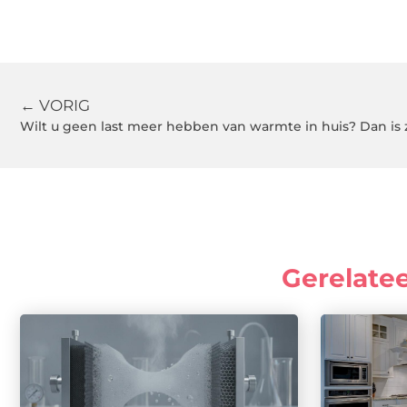
← VORIG
Gerelate