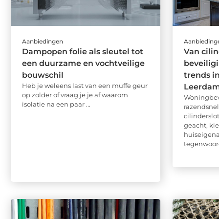
Aanbiedingen
Aanbieding
Dampopen folie als sleutel tot
Van cili
een duurzame en vochtveilige
beveilig
bouwschil
trends i
Heb je weleens last van een muffe geur
Leerda
op zolder of vraag je je af waarom
Woningbeve
isolatie na een paar ...
razendsnel
cilindersl
geacht, ki
huiseigen
tegenwoordi