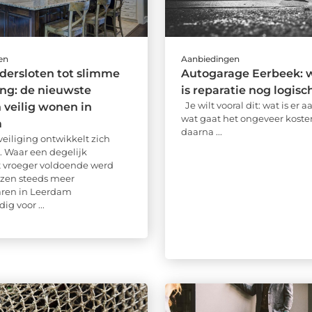
en
Aanbiedingen
ndersloten tot slimme
Autogarage Eerbeek: 
ing: de nieuwste
is reparatie nog logisc
Je wilt vooral dit: wat is er 
n veilig wonen in
wat gaat het ongeveer koste
m
daarna ...
iliging ontwikkelt zich
. Waar een degelijk
ot vroeger voldoende werd
ezen steeds meer
aren in Leerdam
g voor ...