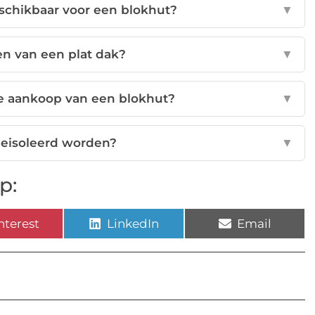
eschikbaar voor een blokhut?
▼
en van een plat dak?
▼
de aankoop van een blokhut?
▼
geisoleerd worden?
▼
p:
nterest
LinkedIn
Email