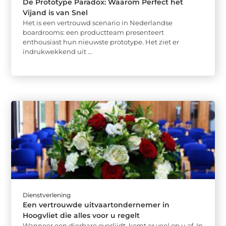
De Prototype Paradox: Waarom Perfect het
Vijand is van Snel
Het is een vertrouwd scenario in Nederlandse
boardrooms: een productteam presenteert
enthousiast hun nieuwste prototype. Het ziet er
indrukwekkend uit ...
Dienstverlening
Een vertrouwde uitvaartondernemer in
Hoogvliet die alles voor u regelt
Wanneer een dierbare overlijdt, komt er veel op u af. In