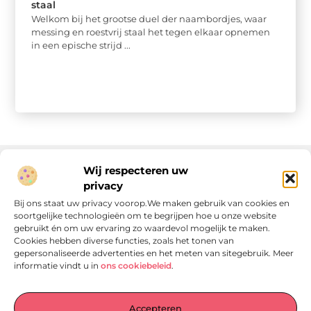
staal
Welkom bij het grootse duel der naambordjes, waar
messing en roestvrij staal het tegen elkaar opnemen
in een epische strijd ...
Wij respecteren uw
privacy
Onze informatie
Bij ons staat uw privacy voorop.We maken gebruik van cookies en
soortgelijke technologieën om te begrijpen hoe u onze website
Linkjes kopen: wat is het, wat kun je verwachten, en moet je het doen?
Verdien geld met je website: van passie naar passieve inkomsten
gebruikt én om uw ervaring zo waardevol mogelijk te maken.
Cookies hebben diverse functies, zoals het tonen van
gepersonaliseerde advertenties en het meten van sitegebruik. Meer
informatie vindt u in
ons cookiebeleid
.
Laat je verrassen door verhalen die je aan het denken
Accepteren