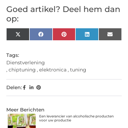
Goed artikel? Deel hem dan
op:
X
Facebook
Pinterest
LinkedIn
Email
(Twitter)
Tags:
Dienstverlening
,
chiptuning
,
elektronica
,
tuning
Delen:
Meer Berichten
Een leverancier van alcoholische producten
voor uw productie