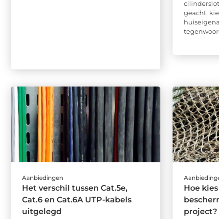
cilindersl
geacht, ki
huiseigen
tegenwoordi
Aanbiedingen
Aanbieding
Het verschil tussen Cat.5e,
Hoe kies
Cat.6 en Cat.6A UTP-kabels
bescherm
uitgelegd
project?