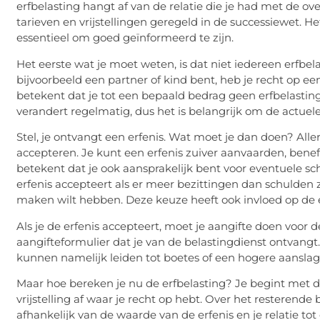
erfbelasting hangt af van de relatie die je had met de ov
tarieven en vrijstellingen geregeld in de successiewet. H
essentieel om goed geïnformeerd te zijn.
Het eerste wat je moet weten, is dat niet iedereen erfbelast
bijvoorbeeld een partner of kind bent, heb je recht op een
betekent dat je tot een bepaald bedrag geen erfbelasting
verandert regelmatig, dus het is belangrijk om de actuele
Stel, je ontvangt een erfenis. Wat moet je dan doen? Allere
accepteren. Je kunt een erfenis zuiver aanvaarden, bene
betekent dat je ook aansprakelijk bent voor eventuele sc
erfenis accepteert als er meer bezittingen dan schulden z
maken wilt hebben. Deze keuze heeft ook invloed op de e
Als je de erfenis accepteert, moet je aangifte doen voor d
aangifteformulier dat je van de belastingdienst ontvangt. 
kunnen namelijk leiden tot boetes of een hogere aanslag
Maar hoe bereken je nu de erfbelasting? Je begint met d
vrijstelling af waar je recht op hebt. Over het resterende 
afhankelijk van de waarde van de erfenis en je relatie tot