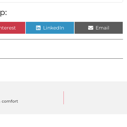
p:
nterest
LinkedIn
Email
n comfort