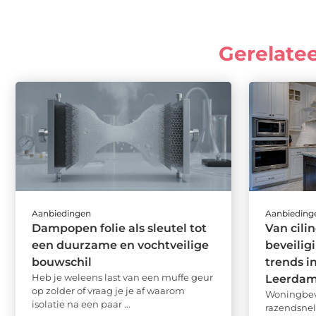
Gerelate
Aanbiedingen
Aanbieding
Dampopen folie als sleutel tot
Van cili
een duurzame en vochtveilige
beveilig
bouwschil
trends i
Heb je weleens last van een muffe geur
Leerda
op zolder of vraag je je af waarom
Woningbeve
isolatie na een paar ...
razendsnel