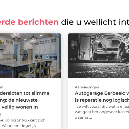
erde berichten
die u wellicht in
en
Aanbiedingen
ndersloten tot slimme
Autogarage Eerbeek: 
ing: de nieuwste
is reparatie nog logisc
Je wilt vooral dit: wat is er 
n veilig wonen in
wat gaat het ongeveer koste
m
daarna ...
iliging ontwikkelt zich
. Waar een degelijk