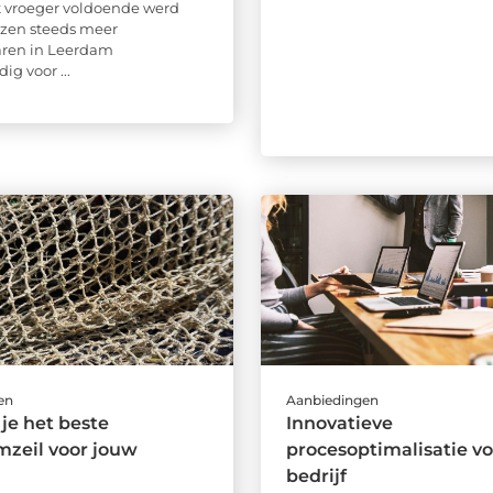
ot vroeger voldoende werd
ezen steeds meer
aren in Leerdam
g voor ...
en
Aanbiedingen
 je het beste
Innovatieve
zeil voor jouw
procesoptimalisatie v
bedrijf