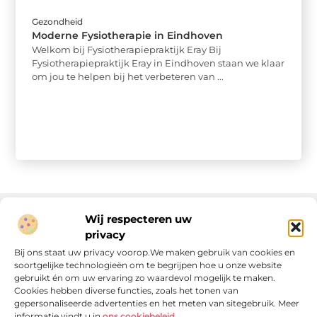
Gezondheid
Moderne Fysiotherapie in Eindhoven
Welkom bij Fysiotherapiepraktijk Eray Bij
Fysiotherapiepraktijk Eray in Eindhoven staan we klaar
om jou te helpen bij het verbeteren van ...
Wij respecteren uw
privacy
Onze informatie
Bij ons staat uw privacy voorop.We maken gebruik van cookies en
soortgelijke technologieën om te begrijpen hoe u onze website
Linkjes kopen: wat is het, wat kun je verwachten, en moet je het doen?
Verdien geld met je website: van passie naar passieve inkomsten
gebruikt én om uw ervaring zo waardevol mogelijk te maken.
Cookies hebben diverse functies, zoals het tonen van
gepersonaliseerde advertenties en het meten van sitegebruik. Meer
informatie vindt u in
ons cookiebeleid
.