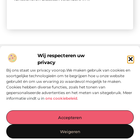
Wij respecteren uw
privacy
Onze informatie
Bij ons staat uw privacy voorop.We maken gebruik van cookies en
soortgelijke technologieën om te begrijpen hoe u onze website
Linkjes kopen: wat is het, wat kun je verwachten, en moet je het doen?
Verdien geld met je website: van passie naar passieve inkomsten
gebruikt én om uw ervaring zo waardevol mogelijk te maken.
Cookies hebben diverse functies, zoals het tonen van
gepersonaliseerde advertenties en het meten van sitegebruik. Meer
informatie vindt u in
ons cookiebeleid
.
Laat je verrassen door verhalen die je aan het denken
Accepteren
zetten
, praktische tips waar je écht iets aan hebt en artikelen
vol waardevolle informatie. Start jouw ontdekkingstocht
Weigeren
vandaag op
Locomo.nl
!