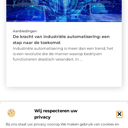
Aanbiedingen
De kracht van industriële automatisering: een
stap naar de toekomst
Industriële automatisering is meer dan een trend; het
is een revolutie die de manier waarop bedrijven
functioneren drastisch verandert. In ...
Wij respecteren uw
privacy
Onze informatie
Bij ons staat uw privacy voorop.We maken gebruik van cookies en
Linkjes kopen: wat is het, wat kun je verwachten, en moet je het doen?
Verdien geld met je website: van passie naar passieve inkomsten