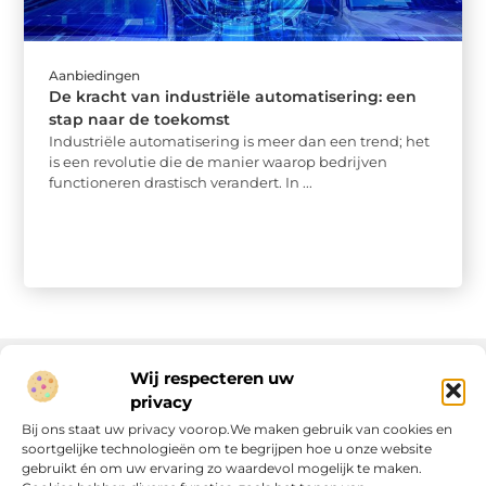
Aanbiedingen
De kracht van industriële automatisering: een
stap naar de toekomst
Industriële automatisering is meer dan een trend; het
is een revolutie die de manier waarop bedrijven
functioneren drastisch verandert. In ...
Wij respecteren uw
privacy
Onze informatie
Bij ons staat uw privacy voorop.We maken gebruik van cookies en
soortgelijke technologieën om te begrijpen hoe u onze website
Linkjes kopen: wat is het, wat kun je verwachten, en moet je het doen?
Verdien geld met je website: van passie naar passieve inkomsten
gebruikt én om uw ervaring zo waardevol mogelijk te maken.