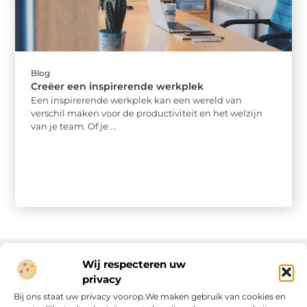
Blog
Creëer een inspirerende werkplek
Een inspirerende werkplek kan een wereld van
verschil maken voor de productiviteit en het welzijn
van je team. Of je ...
Wij respecteren uw
privacy
Onze informatie
Bij ons staat uw privacy voorop.We maken gebruik van cookies en
Linkjes kopen: wat is het, wat kun je verwachten, en moet je het doen?
Verdien geld met je website: van passie naar passieve inkomsten