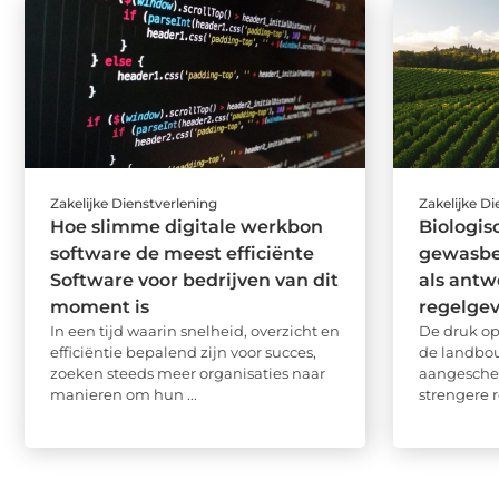
Zakelijke Dienstverlening
Zakelijke D
Hoe slimme digitale werkbon
Biologis
software de meest efficiënte
gewasbe
Software voor bedrijven van dit
als antw
moment is
regelge
In een tijd waarin snelheid, overzicht en
De druk op
efficiëntie bepalend zijn voor succes,
de landbo
zoeken steeds meer organisaties naar
aangesche
manieren om hun ...
strengere r