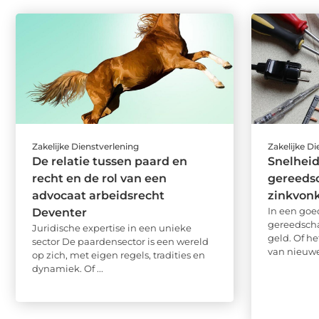
Zakelijke Dienstverlening
Zakelijke D
De relatie tussen paard en
Snelheid
recht en de rol van een
gereeds
advocaat arbeidsrecht
zinkvon
In een goe
Deventer
gereedschap
Juridische expertise in een unieke
geld. Of h
sector De paardensector is een wereld
van nieuwe 
op zich, met eigen regels, tradities en
dynamiek. Of ...