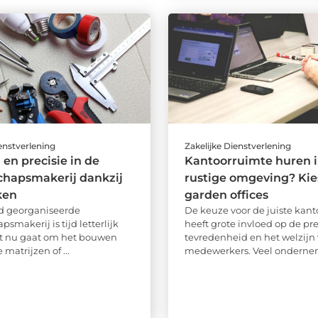
ienstverlening
Zakelijke Dienstverlening
 en precisie in de
Kantoorruimte huren i
chapsmakerij dankzij
rustige omgeving? Kie
ken
garden offices
d georganiseerde
De keuze voor de juiste kan
smakerij is tijd letterlijk
heeft grote invloed op de pre
et nu gaat om het bouwen
tevredenheid en het welzijn
matrijzen of ...
medewerkers. Veel onderneme