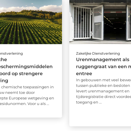
ienstverlening
Zakelijke Dienstverlening
che
Urenmanagement als
schermingsmiddelen
ruggengraat van een 
oord op strengere
entree
In gebouwen met veel bewe
ving
tussen publieke en besloten
 chemische toepassingen in
levert urenmanagement en
uw neemt toe door
tijdsregistratie direct voorde
rpte Europese wetgeving en
toegang en ...
esidunormen. Voor u als ...