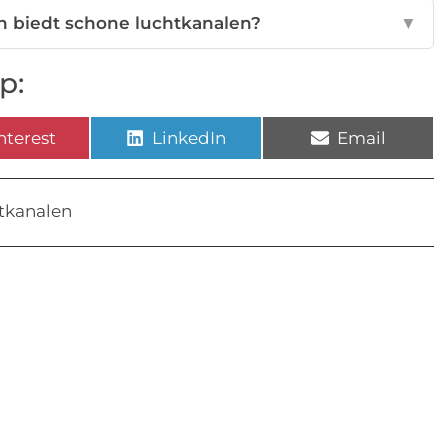
 biedt schone luchtkanalen?
▼
p:
nterest
LinkedIn
Email
tkanalen