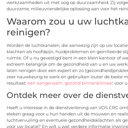
werkzaamheden uit met oog op duurzaamheid. Zij volgen
duurzame, milieuvriendelijke oplossing aan voor het rei
Waarom zou u uw luchtka
reinigen?
Worden de luchtkanalen, die aanwezig zijn op uw locati
klachten als hoofdpijn, huidproblemen en geïrriteerde sli
ruimte. Of u nu gevestigd bent in een klein kantoor of we
extreem belangrijk om de gezondheid van u en uw werk
laten reinigen door een expert en zo (gezondheid)prob
zeer nauwkeurig te werk en gebruiken louter de beste midd
resultaat:
een aangenaam, gezond binnenklimaat
voor u
Ontdek meer over de dienstver
Heeft u interesse in de dienstverlening van VOS CRC omt
steken graag voor u hun handen uit de mouwen en reali
luchtvervuiling en eventuele gezondheidsklachten als g
voor uw locatie? En wilt u wat verdere informatie inwi