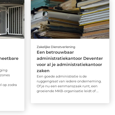
Zakelijke Dienstverlening
Een betrouwbaar
meetbare
administratiekantoor Deventer
voor al je administratiekantoor
ging
zaken
 zones
Een goede administratie is de
ruggengraat van iedere onderneming.
el op zodra
Of je nu een eenmanszaak runt, een
groeiende MKB-organisatie leidt of ...