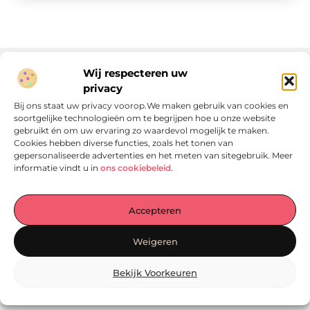
Wij respecteren uw
privacy
Onze informatie
Bij ons staat uw privacy voorop.We maken gebruik van cookies en
soortgelijke technologieën om te begrijpen hoe u onze website
Linkjes kopen: wat is het, wat kun je verwachten, en moet je het doen?
Verdien geld met je website: van passie naar passieve inkomsten
gebruikt én om uw ervaring zo waardevol mogelijk te maken.
Cookies hebben diverse functies, zoals het tonen van
gepersonaliseerde advertenties en het meten van sitegebruik. Meer
informatie vindt u in
ons cookiebeleid
.
Laat je verrassen door verhalen die je aan het denken
Accepteren
zetten
, praktische tips waar je écht iets aan hebt en artikelen
vol waardevolle informatie. Start jouw ontdekkingstocht
Weigeren
vandaag op
Locomo.nl
!
Bekijk Voorkeuren
@2025
www.locomo.nl
.All Right Reserved.