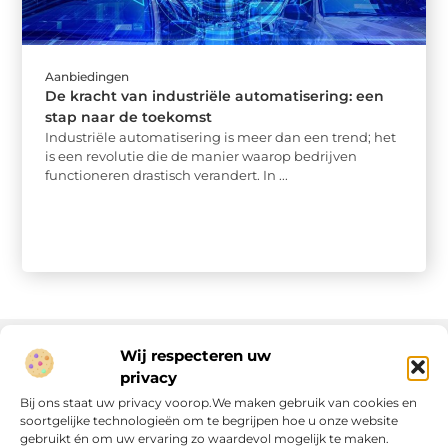
Aanbiedingen
De kracht van industriële automatisering: een
stap naar de toekomst
Industriële automatisering is meer dan een trend; het
is een revolutie die de manier waarop bedrijven
functioneren drastisch verandert. In ...
Wij respecteren uw
privacy
Onze informatie
Bij ons staat uw privacy voorop.We maken gebruik van cookies en
soortgelijke technologieën om te begrijpen hoe u onze website
Linkjes kopen: wat is het, wat kun je verwachten, en moet je het doen?
Verdien geld met je website: van passie naar passieve inkomsten
gebruikt én om uw ervaring zo waardevol mogelijk te maken.