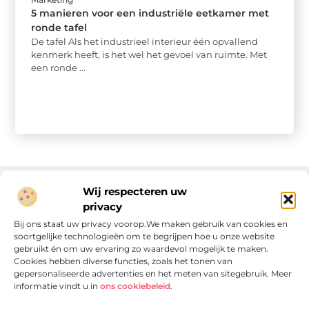
5 manieren voor een industriële eetkamer met
ronde tafel
De tafel Als het industrieel interieur één opvallend
kenmerk heeft, is het wel het gevoel van ruimte. Met
een ronde ...
Wij respecteren uw
privacy
Onze informatie
Bij ons staat uw privacy voorop.We maken gebruik van cookies en
soortgelijke technologieën om te begrijpen hoe u onze website
Linkjes kopen: wat is het, wat kun je verwachten, en moet je het doen?
Verdien geld met je website: van passie naar passieve inkomsten
gebruikt én om uw ervaring zo waardevol mogelijk te maken.
Cookies hebben diverse functies, zoals het tonen van
gepersonaliseerde advertenties en het meten van sitegebruik. Meer
informatie vindt u in
ons cookiebeleid
.