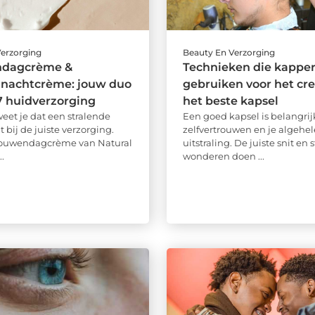
Verzorging
Beauty En Verzorging
ndagcrème &
Technieken die kapper
nachtcrème: jouw duo
gebruiken voor het cr
7 huidverzorging
het beste kapsel
weet je dat een stralende
Een goed kapsel is belangrijk
 bij de juiste verzorging.
zelfvertrouwen en je algehel
rouwendagcrème van Natural
uitstraling. De juiste snit en 
..
wonderen doen ...