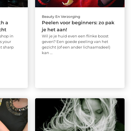
Beauty En Verzorging
th a
Peelen voor beginners: zo pak
cht
je het aan!
shop in
Wil je je huid even een flinke boost
s your
geven? Een goede peeling van het
t sharp
gezicht (of een ander lichaamsdeel)
kan ...