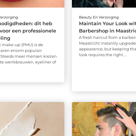
Verzorging
Beauty En Verzorging
odigdheden: dit heb
Maintain Your Look wi
 voor een professionele
Barbershop in Maastri
A fresh haircut from a barber
ling
Maastricht instantly upgrade
 make-up (PMU) is de
appearance, but keeping tha
jaren enorm populair
look requires the right ...
 Steeds meer mensen kiezen
cte wenkbrauwen, eyeliner of