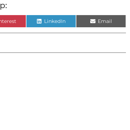
p:
nterest
LinkedIn
Email