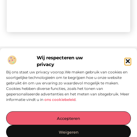
Wij respecteren uw
privacy
Onze informatie
Bij ons staat uw privacy voorop.We maken gebruik van cookies en
soortgelijke technologieën om te begrijpen hoe u onze website
Linkjes kopen: wat is het, wat kun je verwachten, en moet je het doen?
Verdien geld met je website: van passie naar passieve inkomsten
gebruikt én om uw ervaring zo waardevol mogelijk te maken.
Cookies hebben diverse functies, zoals het tonen van
gepersonaliseerde advertenties en het meten van sitegebruik. Meer
informatie vindt u in
ons cookiebeleid
.
Laat je verrassen door verhalen die je aan het denken
Accepteren
zetten
, praktische tips waar je écht iets aan hebt en artikelen
vol waardevolle informatie. Start jouw ontdekkingstocht
Weigeren
vandaag op
Locomo.nl
!