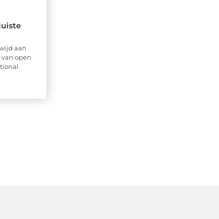
uiste
ewijd aan
k van open
tional