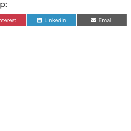
p:
nterest
LinkedIn
Email