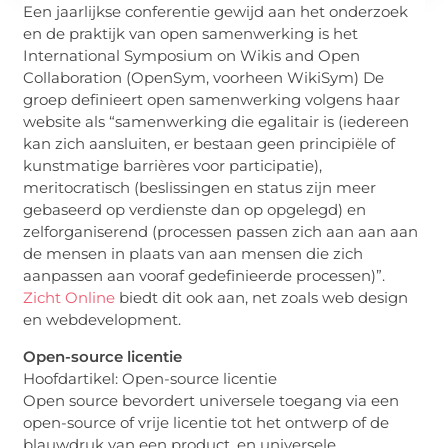
Een jaarlijkse conferentie gewijd aan het onderzoek
en de praktijk van open samenwerking is het
International Symposium on Wikis and Open
Collaboration (OpenSym, voorheen WikiSym) De
groep definieert open samenwerking volgens haar
website als “samenwerking die egalitair is (iedereen
kan zich aansluiten, er bestaan geen principiële of
kunstmatige barrières voor participatie),
meritocratisch (beslissingen en status zijn meer
gebaseerd op verdienste dan op opgelegd) en
zelforganiserend (processen passen zich aan aan aan
de mensen in plaats van aan mensen die zich
aanpassen aan vooraf gedefinieerde processen)”.
Zicht Online
biedt dit ook aan, net zoals web design
en webdevelopment.
Open-source licentie
Hoofdartikel: Open-source licentie
Open source bevordert universele toegang via een
open-source of vrije licentie tot het ontwerp of de
blauwdruk van een product, en universele