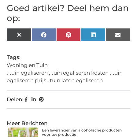
Goed artikel? Deel hem dan
op:
X
Facebook
Pinterest
LinkedIn
Email
(Twitter)
Tags:
Woning en Tuin
,
tuin egaliseren
,
tuin egaliseren kosten
,
tuin
egaliseren prijs
,
tuin laten egaliseren
Delen:
Meer Berichten
Een leverancier van alcoholische producten
voor uw productie