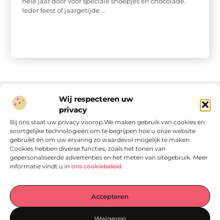
hele jaar door voor speciale snoepjes en chocolade.
Ieder feest of jaargetijde ...
Wij respecteren uw
privacy
Onze informatie
Bij ons staat uw privacy voorop.We maken gebruik van cookies en
soortgelijke technologieën om te begrijpen hoe u onze website
Linkjes kopen: wat is het, wat kun je verwachten, en moet je het doen?
Verdien geld met je website: van passie naar passieve inkomsten
gebruikt én om uw ervaring zo waardevol mogelijk te maken.
Cookies hebben diverse functies, zoals het tonen van
gepersonaliseerde advertenties en het meten van sitegebruik. Meer
informatie vindt u in
ons cookiebeleid
.
Laat je verrassen door verhalen die je aan het denken
Accepteren
zetten
, praktische tips waar je écht iets aan hebt en artikelen
vol waardevolle informatie. Start jouw ontdekkingstocht
Weigeren
vandaag op
Locomo.nl
!