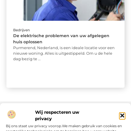
Bedrijven
De elektrische problemen van uw afgelegen
huis oplossen
Purmerend, Nederland, is een ideale locatie voor een
nieuwe woning. Alles is uitgestippeld. Om u de hele
dag bezig te ...
Wij respecteren uw
privacy
Onze informatie
Bij ons staat uw privacy voorop.We maken gebruik van cookies en
Linkjes kopen: wat is het, wat kun je verwachten, en moet je het doen?
Verdien geld met je website: van passie naar passieve inkomsten