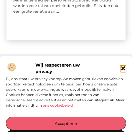
Aanhangers achter personenauto’s of achter trucks
worden voor tal van doeleinden gebruikt. Er is dan ook
een grote variatie aan ...
Wij respecteren uw
privacy
Onze informatie
Bij ons staat uw privacy voorop.We maken gebruik van cookies en
soortgelijke technologieën om te begrijpen hoe u onze website
Linkjes kopen: wat is het, wat kun je verwachten, en moet je het doen?
Verdien geld met je website: van passie naar passieve inkomsten
gebruikt én om uw ervaring zo waardevol mogelijk te maken.
Cookies hebben diverse functies, zoals het tonen van
gepersonaliseerde advertenties en het meten van sitegebruik. Meer
informatie vindt u in
ons cookiebeleid
.
Laat je verrassen door verhalen die je aan het denken
Accepteren
zetten
, praktische tips waar je écht iets aan hebt en artikelen
vol waardevolle informatie. Start jouw ontdekkingstocht