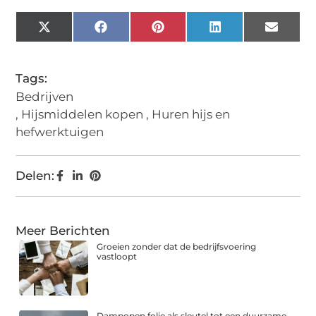
X
Facebook
Pinterest
LinkedIn
Email
(Twitter)
Tags:
Bedrijven
,
Hijsmiddelen kopen
,
Huren hijs en
hefwerktuigen
Delen:
Meer Berichten
Groeien zonder dat de bedrijfsvoering
vastloopt
Dampopen folie als sleutel tot een duurzame