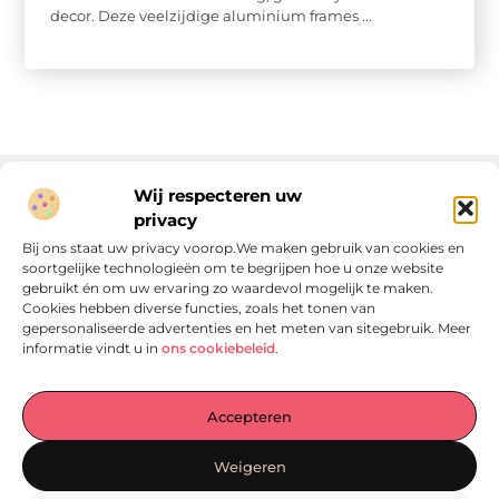
decor. Deze veelzijdige aluminium frames ...
Wij respecteren uw
privacy
Onze informatie
Bij ons staat uw privacy voorop.We maken gebruik van cookies en
soortgelijke technologieën om te begrijpen hoe u onze website
Linkjes kopen: wat is het, wat kun je verwachten, en moet je het doen?
Verdien geld met je website: van passie naar passieve inkomsten
gebruikt én om uw ervaring zo waardevol mogelijk te maken.
Cookies hebben diverse functies, zoals het tonen van
gepersonaliseerde advertenties en het meten van sitegebruik. Meer
informatie vindt u in
ons cookiebeleid
.
Laat je verrassen door verhalen die je aan het denken
Accepteren
zetten
, praktische tips waar je écht iets aan hebt en artikelen
vol waardevolle informatie. Start jouw ontdekkingstocht
Weigeren
vandaag op
Locomo.nl
!