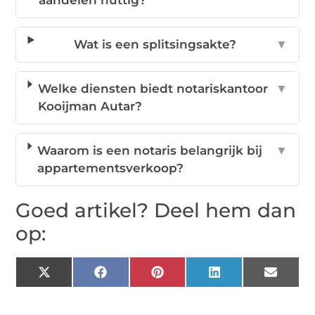
aandelen nuttig?
Wat is een splitsingsakte?
▼
Welke diensten biedt notariskantoor
▼
Kooijman Autar?
Waarom is een notaris belangrijk bij
▼
appartementsverkoop?
Goed artikel? Deel hem dan
op:
X
Facebook
Pinterest
LinkedIn
Email
(Twitter)