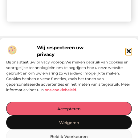
Wij respecteren uw
privacy
Onze informatie
Bij ons staat uw privacy voorop.We maken gebruik van cookies en
soortgelijke technologieën om te begrijpen hoe u onze website
Linkjes kopen: wat is het, wat kun je verwachten, en moet je het doen?
Verdien geld met je website: van passie naar passieve inkomsten
gebruikt én om uw ervaring zo waardevol mogelijk te maken.
Cookies hebben diverse functies, zoals het tonen van
gepersonaliseerde advertenties en het meten van sitegebruik. Meer
informatie vindt u in
ons cookiebeleid
.
Laat je verrassen door verhalen die je aan het denken
Accepteren
zetten
, praktische tips waar je écht iets aan hebt en artikelen
vol waardevolle informatie. Start jouw ontdekkingstocht
Weigeren
vandaag op
Locomo.nl
!
Bekijk Voorkeuren