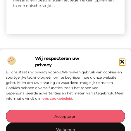
messing en roestvrij staal het tegen elkaar opnemen
in een epische strijd ...
Wij respecteren uw
privacy
Onze informatie
Bij ons staat uw privacy voorop.We maken gebruik van cookies en
soortgelijke technologieën om te begrijpen hoe u onze website
Linkjes kopen: wat is het, wat kun je verwachten, en moet je het doen?
Verdien geld met je website: van passie naar passieve inkomsten
gebruikt én om uw ervaring zo waardevol mogelijk te maken.
Cookies hebben diverse functies, zoals het tonen van
gepersonaliseerde advertenties en het meten van sitegebruik. Meer
informatie vindt u in
ons cookiebeleid
.
Laat je verrassen door verhalen die je aan het denken
Accepteren
zetten
, praktische tips waar je écht iets aan hebt en artikelen
vol waardevolle informatie. Start jouw ontdekkingstocht
Weigeren
vandaag op
Locomo.nl
!