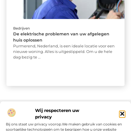
Bedrijven
De elektrische problemen van uw afgelegen
huis oplossen
Purmerend, Nederland, is een ideale locatie voor een
nieuwe woning. Alles is uitgestippeld. Om u de hele
dag bezig te ...
Wij respecteren uw
privacy
Onze informatie
Bij ons staat uw privacy voorop.We maken gebruik van cookies en
soortgelijke technologieën om te begrijpen hoe u onze website
Linkjes kopen: wat is het, wat kun je verwachten, en moet je het doen?
Verdien geld met je website: van passie naar passieve inkomsten