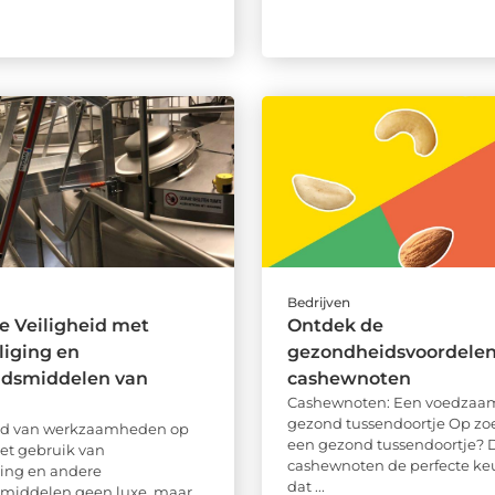
Bedrijven
e Veiligheid met
Ontdek de
liging en
gezondheidsvoordelen
idsmiddelen van
cashewnoten
Cashewnoten: Een voedzaa
gezond tussendoortje Op zo
eld van werkzaamheden op
een gezond tussendoortje? D
het gebruik van
cashewnoten de perfecte ke
ging en andere
dat ...
smiddelen geen luxe, maar