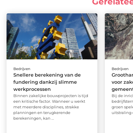
Gerelate
Bedrijven
Bedrijven
Snellere berekening van de
Grootha
fundering dankzij slimme
voor zak
werkprocessen
gemeente
Binnen zakelijke bouwprojecten is tijd
Bij de inr
een kritische factor. Wanneer u werkt
bedrijfste
met meerdere disciplines, strakke
groen spe
planningen en terugkerende
uitstraling 
berekeningen, kan ...