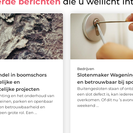
erde berichten
die u wellicht in
Bedrijven
ndel in boomschors
Slotenmaker Wagening
elijke en
en betrouwbaar bij sp
Buitengesloten staan of ont
lijke projecten
een slot defect is, kan iedere
ichting en het onderhoud van
overkomen. Of dit nu ’s avond
rreinen, parken en openbaar
weekend ...
len betrouwbaarheid en
een grote rol. Een ...