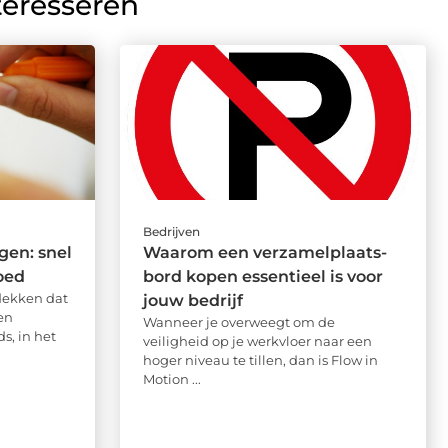
teresseren
Bedrijven
en: snel
Waarom een verzamelplaats-
oed
bord kopen essentieel is voor
dekken dat
jouw bedrijf
en
Wanneer je overweegt om de
s, in het
veiligheid op je werkvloer naar een
hoger niveau te tillen, dan is Flow in
Motion ...