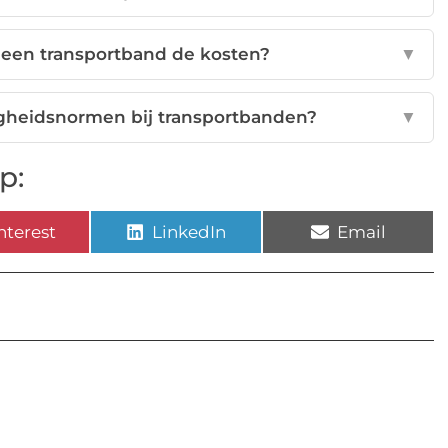
 een transportband de kosten?
▼
igheidsnormen bij transportbanden?
▼
p:
nterest
LinkedIn
Email