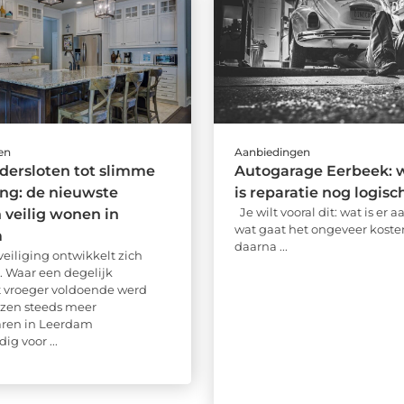
en
Aanbiedingen
ndersloten tot slimme
Autogarage Eerbeek: 
ing: de nieuwste
is reparatie nog logisc
Je wilt vooral dit: wat is er 
n veilig wonen in
wat gaat het ongeveer koste
m
daarna ...
iliging ontwikkelt zich
. Waar een degelijk
ot vroeger voldoende werd
ezen steeds meer
aren in Leerdam
g voor ...