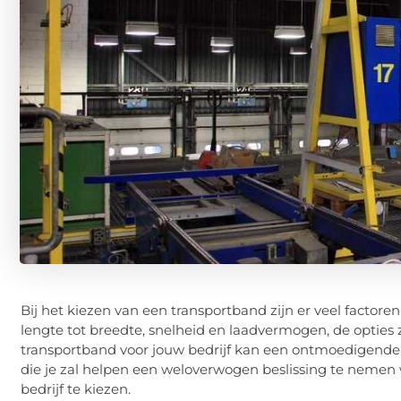
Bij het kiezen van een transportband zijn er veel facto
lengte tot breedte, snelheid en laadvermogen, de opties z
transportband voor jouw bedrijf kan een ontmoedigende taa
die je zal helpen een weloverwogen beslissing te nemen 
bedrijf te kiezen.