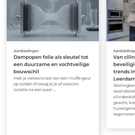
Aanbiedingen
Aanbieding
Dampopen folie als sleutel tot
Van cili
een duurzame en vochtveilige
beveilig
bouwschil
trends i
Heb je weleens last van een muffe geur
Leerda
op zolder of vraag je je af waarom
Woningbeve
isolatie na een paar ...
razendsnel
cilindersl
geacht, ki
huiseigen
tegenwoordi