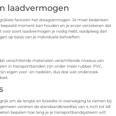
an laadvermogen
angrijkste factoren het draagvermogen. Je moet bedenken
en bepaald moment kan houden en je ervan verzekeren dat
wat voor soort laadvermogen je nodig hebt, raadpleeg dan
en op basis van je individuele behoeften.
dat verschillende materialen verschillende niveaus van
len in transportbanden zijn onder meer rubber, PVC,
 zijn eigen voor- en nadelen, dus doe wat onderzoek
doet.
es
grijk om de lengte en breedte in overweging te nemen bij
t algemeen variëren de standaardbreedtes van 4 inch tot 48
moeten bepalen hoe lang je je transportbandsysteem wilt