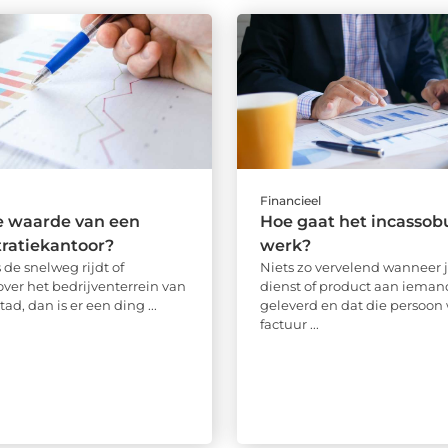
Financieel
e waarde van een
Hoe gaat het incassob
ratiekantoor?
werk?
s de snelweg rijdt of
Niets zo vervelend wanneer 
over het bedrijventerrein van
dienst of product aan ieman
tad, dan is er een ding ...
geleverd en dat die persoon
factuur ...