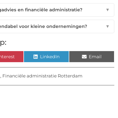
gadvies en financiële administratie?
▼
 rendabel voor kleine ondernemingen?
▼
p:
nterest
LinkedIn
Email
,
Financiële administratie Rotterdam