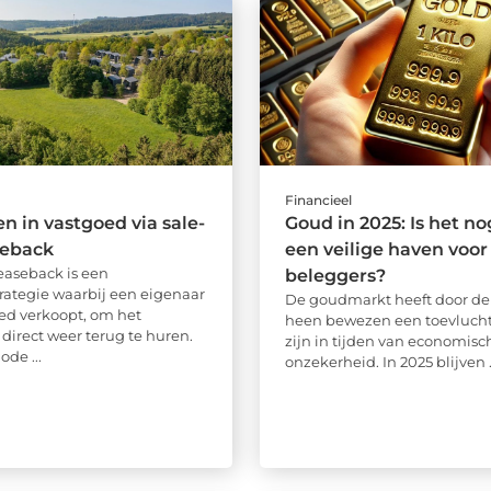
Financieel
en in vastgoed via sale-
Goud in 2025: Is het no
seback
een veilige haven voor
easeback is een
beleggers?
rategie waarbij een eigenaar
De goudmarkt heeft door d
oed verkoopt, om het
heen bewezen een toevlucht
 direct weer terug te huren.
zijn in tijden van economisc
de ...
onzekerheid. In 2025 blijven .