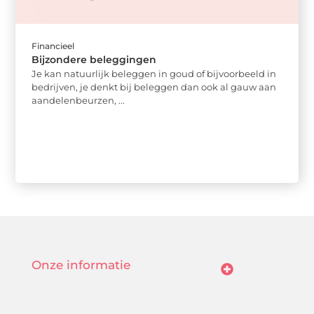
Financieel
Bijzondere beleggingen
Je kan natuurlijk beleggen in goud of bijvoorbeeld in
bedrijven, je denkt bij beleggen dan ook al gauw aan
aandelenbeurzen, ...
Onze informatie
Linkjes kopen: wat is het, wat kun je verwachten, en moet je het doen?
Verdien geld met je website: van passie naar passieve inkomsten