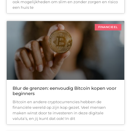
ook mogelijkheden om slim en zonder zorgen en risico
een huis te
FINANCIEEL
Blur de grenzen: eenvoudig Bitcoin kopen voor
beginners
Bitcoin en andere cryptocurrencies hebben de
financiële wereld op zijn kop gezet. Veel mensen
maken winst door te investeren in deze digitale
valuta’s, en jij kunt dat ook! In dit