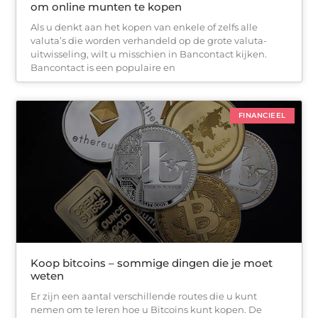
om online munten te kopen
Als u denkt aan het kopen van enkele of zelfs alle
valuta’s die worden verhandeld op de grote valuta-
uitwisseling, wilt u misschien in Bancontact kijken.
Bancontact is een populaire en
FINANCIEEL
Koop bitcoins – sommige dingen die je moet
weten
Er zijn een aantal verschillende routes die u kunt
nemen om te leren hoe u Bitcoins kunt kopen. De