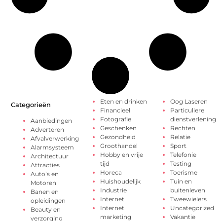
Eten en drinken
Oog Laseren
Categorieën
Financieel
Particuliere
Fotografie
dienstverlening
Aanbiedingen
Geschenken
Rechten
Adverteren
Gezondheid
Relatie
Afvalverwerking
Groothandel
Sport
Alarmsysteem
Hobby en vrije
Telefonie
Architectuur
tijd
Testing
Attracties
Horeca
Toerisme
Auto’s en
Huishoudelijk
Tuin en
Motoren
Industrie
buitenleven
Banen en
Internet
Tweewielers
opleidingen
Internet
Uncategorized
Beauty en
marketing
Vakantie
verzorging