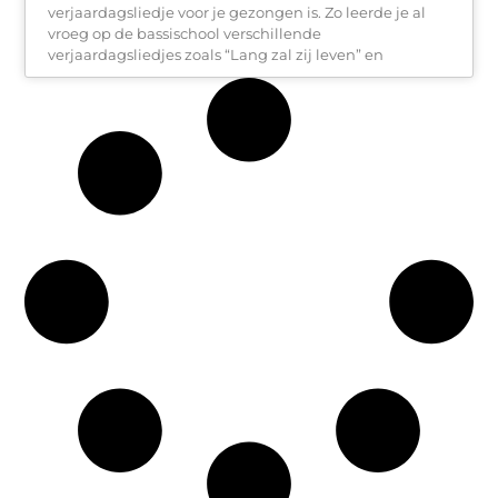
verjaardagsliedje voor je gezongen is. Zo leerde je al
vroeg op de bassischool verschillende
verjaardagsliedjes zoals “Lang zal zij leven” en