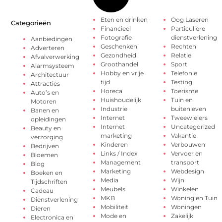
Eten en drinken
Oog Laseren
Categorieën
Financieel
Particuliere
Fotografie
dienstverlening
Aanbiedingen
Geschenken
Rechten
Adverteren
Gezondheid
Relatie
Afvalverwerking
Groothandel
Sport
Alarmsysteem
Hobby en vrije
Telefonie
Architectuur
tijd
Testing
Attracties
Horeca
Toerisme
Auto’s en
Huishoudelijk
Tuin en
Motoren
Industrie
buitenleven
Banen en
Internet
Tweewielers
opleidingen
Internet
Uncategorized
Beauty en
marketing
Vakantie
verzorging
Kinderen
Verbouwen
Bedrijven
Links / Index
Vervoer en
Bloemen
Management
transport
Blog
Marketing
Webdesign
Boeken en
Media
Wijn
Tijdschriften
Meubels
Winkelen
Cadeau
MKB
Woning en Tuin
Dienstverlening
Mobiliteit
Woningen
Dieren
Mode en
Zakelijk
Electronica en