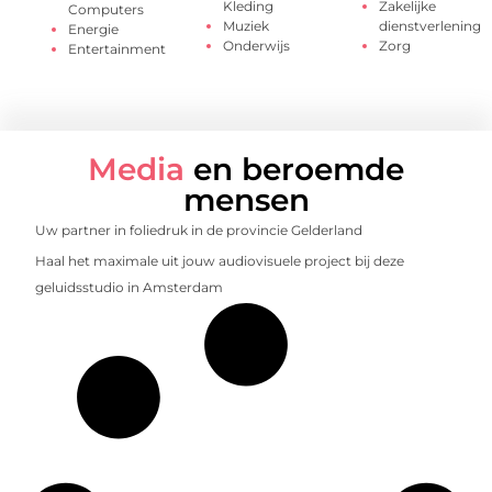
Kleding
Zakelijke
Computers
Muziek
dienstverlening
Energie
Onderwijs
Zorg
Entertainment
Media
en beroemde
mensen
Uw partner in foliedruk in de provincie Gelderland
Haal het maximale uit jouw audiovisuele project bij deze
geluidsstudio in Amsterdam