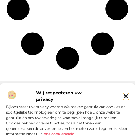
Wij respecteren uw
privacy
Onze informatie
Bij ons staat uw privacy voorop.We maken gebruik van cookies en
soortgelijke technologieën om te begrijpen hoe u onze website
Linkjes kopen: wat is het, wat kun je verwachten, en moet je het doen?
Verdien geld met je website: van passie naar passieve inkomsten
gebruikt én om uw ervaring zo waardevol mogelijk te maken.
Cookies hebben diverse functies, zoals het tonen van
gepersonaliseerde advertenties en het meten van sitegebruik. Meer
informatie vindt u in
ons cookiebeleid
.