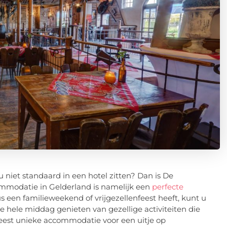
 niet standaard in een hotel zitten? Dan is De
mmodatie in Gelderland is namelijk een
perfecte
 een familieweekend of vrijgezellenfeest heeft, kunt u
e hele middag genieten van gezellige activiteiten die
meest unieke accommodatie voor een uitje op