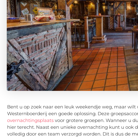
Bent u op zoek naar een leuk weekendje weg, maar wilt u
Westernboerderij een goede oplossing. Deze groepsacco
overnachtingsplaats
voor grotere groepen. Wanneer u dus
hier terecht. Naast een unieke overnachting kunt u ook d
volledig door een team verzorgd worden. Dit is dus de 