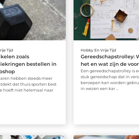
ije Tijd
Hobby En Vrije Tijd
ikelen zoals
Gereedschapstrolley: W
ekringen bestellen in
het en wat zijn de voo
Een gereedschapstrolley is 
bshop
stuk gereedschap dat in vers
 jaren hebben steeds meer
beroepen kan worden gebruik
dekt dat thuis sporten best
in wezen een kar ...
 Je hoeft niet helemaal naar