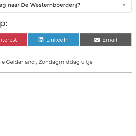
dag naar De Westernboerderij?
▼
p:
nterest
LinkedIn
Email
e Gelderland
,
Zondagmiddag uitje