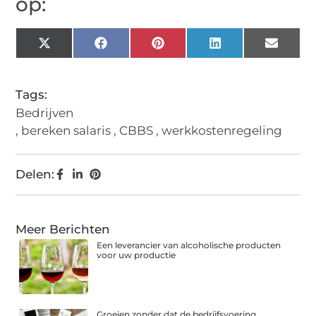
op:
X
Facebook
Pinterest
LinkedIn
Email
(Twitter)
Tags:
Bedrijven
,
bereken salaris
,
CBBS
,
werkkostenregeling
Delen:
Meer Berichten
Een leverancier van alcoholische producten
voor uw productie
Groeien zonder dat de bedrijfsvoering