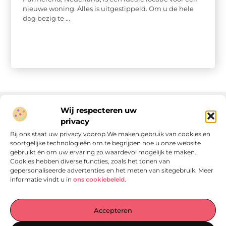
nieuwe woning. Alles is uitgestippeld. Om u de hele
dag bezig te ...
Wij respecteren uw
privacy
Onze informatie
Bij ons staat uw privacy voorop.We maken gebruik van cookies en
soortgelijke technologieën om te begrijpen hoe u onze website
Linkjes kopen: wat is het, wat kun je verwachten, en moet je het doen?
Verdien geld met je website: van passie naar passieve inkomsten
gebruikt én om uw ervaring zo waardevol mogelijk te maken.
Cookies hebben diverse functies, zoals het tonen van
gepersonaliseerde advertenties en het meten van sitegebruik. Meer
informatie vindt u in
ons cookiebeleid
.
Laat je verrassen door verhalen die je aan het denken
Accepteren
zetten
, praktische tips waar je écht iets aan hebt en artikelen
vol waardevolle informatie. Start jouw ontdekkingstocht