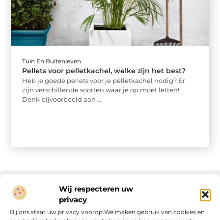
Tuin En Buitenleven
Pellets voor pelletkachel, welke zijn het best?
Heb je goede pellets voor je pelletkachel nodig? Er
zijn verschillende soorten waar je op moet letten!
Denk bijvoorbeeld aan ...
Wij respecteren uw
privacy
Onze informatie
Bij ons staat uw privacy voorop.We maken gebruik van cookies en
Linkjes kopen: wat is het, wat kun je verwachten, en moet je het doen?
Verdien geld met je website: van passie naar passieve inkomsten