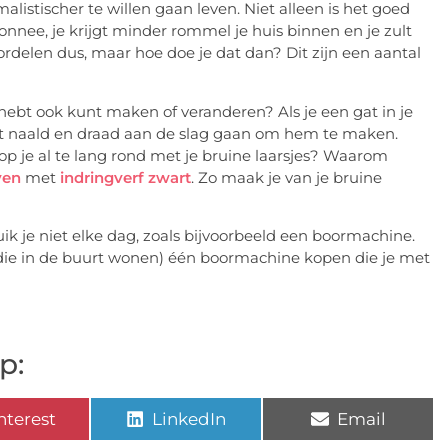
listischer te willen gaan leven. Niet alleen is het goed
onnee, je krijgt minder rommel je huis binnen en je zult
rdelen dus, maar hoe doe je dat dan? Dit zijn een aantal
 hebt ook kunt maken of veranderen? Als je een gat in je
et naald en draad aan de slag gaan om hem te maken.
op je al te lang rond met je bruine laarsjes? Waarom
ven
met
indringverf zwart
. Zo maak je van je bruine
k je niet elke dag, zoals bijvoorbeeld een boormachine.
die in de buurt wonen) één boormachine kopen die je met
p:
nterest
LinkedIn
Email