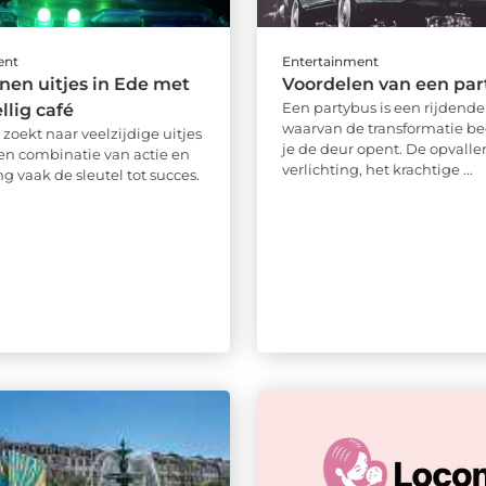
ent
Entertainment
en uitjes in Ede met
Voordelen van een par
Een partybus is een rijdende
llig café
waarvan de transformatie be
zoekt naar veelzijdige uitjes
je de deur opent. De opvall
een combinatie van actie en
verlichting, het krachtige ...
g vaak de sleutel tot succes.