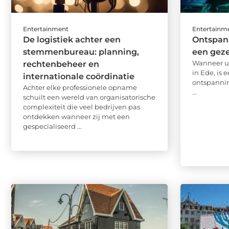
Entertainment
Entertainm
De logistiek achter een
Ontspann
stemmenbureau: planning,
een geze
Wanneer u 
rechtenbeheer en
in Ede, is 
internationale coördinatie
ontspannin
Achter elke professionele opname
...
schuilt een wereld van organisatorische
complexiteit die veel bedrijven pas
ontdekken wanneer zij met een
gespecialiseerd ...