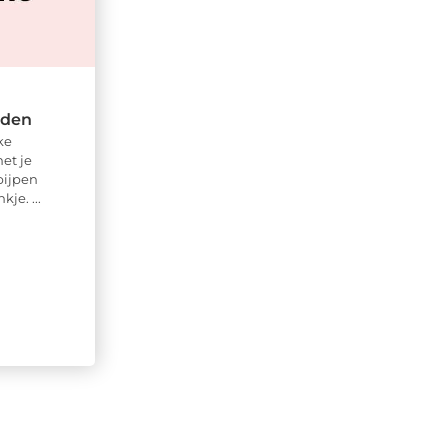
nden
ke
et je
pijpen
je. ...