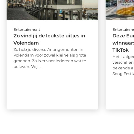
Entertainment
Entertainm
Zo vind jij de leukste uitjes in
Deze Eur
Volendam
winnaars
Zo heb je diverse Arrangementen in
TikTok
Volendam voor zowel kleine als grote
Het is al
groepen. Zo is er voor iedereen wat te
verschill
beleven. Wij ...
bekende ar
Song Festiv