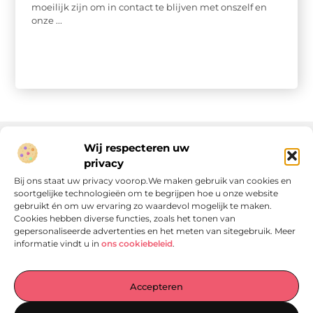
moeilijk zijn om in contact te blijven met onszelf en
onze ...
Wij respecteren uw
privacy
Onze informatie
Bij ons staat uw privacy voorop.We maken gebruik van cookies en
soortgelijke technologieën om te begrijpen hoe u onze website
Linkjes kopen: wat is het, wat kun je verwachten, en moet je het doen?
Verdien geld met je website: van passie naar passieve inkomsten
gebruikt én om uw ervaring zo waardevol mogelijk te maken.
Cookies hebben diverse functies, zoals het tonen van
gepersonaliseerde advertenties en het meten van sitegebruik. Meer
informatie vindt u in
ons cookiebeleid
.
Laat je verrassen door verhalen die je aan het denken
Accepteren
zetten
, praktische tips waar je écht iets aan hebt en artikelen
vol waardevolle informatie. Start jouw ontdekkingstocht