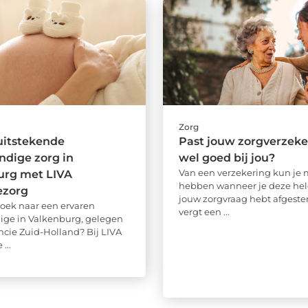
Zorg
uitstekende
Past jouw zorgverzeke
ndige zorg in
wel goed bij jou?
Van een verzekering kun je m
urg met LIVA
hebben wanneer je deze he
ezorg
jouw zorgvraag hebt afgest
zoek naar een ervaren
vergt een ...
ige in Valkenburg, gelegen
incie Zuid-Holland? Bij LIVA
...