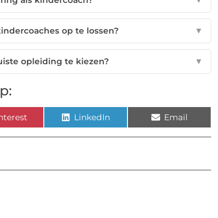
aring als kindercoach?
▼
indercoaches op te lossen?
▼
uiste opleiding te kiezen?
▼
p:
nterest
LinkedIn
Email