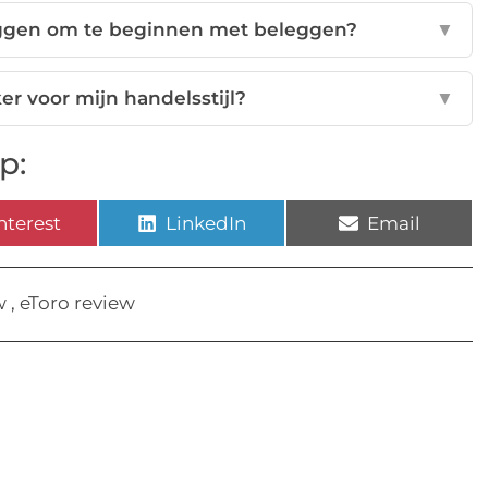
eggen om te beginnen met beleggen?
▼
ker voor mijn handelsstijl?
▼
p:
nterest
LinkedIn
Email
w
,
eToro review