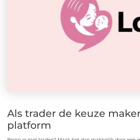
Als trader de keuze maken
platform
Begin je met traden? Maak het dan makkelijk door een go