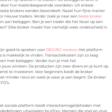
door hun kostenbesparende voordelen. Uit enkele
beste brokers werden beoordeelt. Naast hun fijne manier
r nieuwe traders. Verder zoek je naar een
beste broker
nen aan beleggen. Ben je een trader die het liever op een
raden? Elke broker maakt hier namelijk weer onderscheid in.
jn goed te spreken voor
DEGIRO reviews
. Het platform
 is makkelijk te vinden. Transactiekosten zijn zo laag
nnen met beleggen. Verder kun je met het
 jouw winsten. De producten zijn zeer divers en je kunt op
wenst te investeren. Voor beginners biedt de broker
t minder risico en weet je waar je aan begint. De broker
CFD’s.
Het sociale platform biedt interactiemogelijkheden met
ededelingen uitwisselen bij eToro. Mensen die snel en vlug