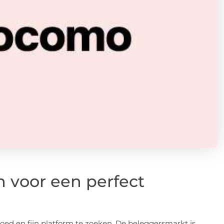
 voor een perfect
ed en fijn platform te zoeken. De beleggersmarkt is