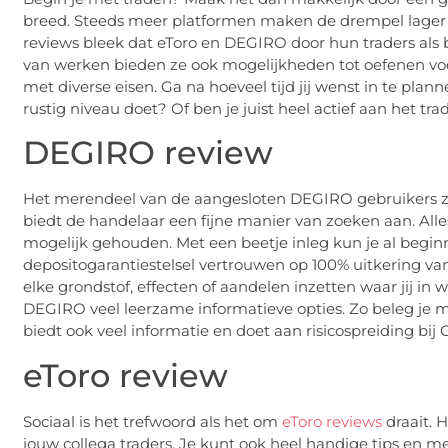
breed. Steeds meer platformen maken de drempel lager 
reviews bleek dat eToro en DEGIRO door hun traders als 
van werken bieden ze ook mogelijkheden tot oefenen voo
met diverse eisen. Ga na hoeveel tijd jij wenst in te plan
rustig niveau doet? Of ben je juist heel actief aan het t
DEGIRO review
Het merendeel van de aangesloten DEGIRO gebruikers zi
biedt de handelaar een fijne manier van zoeken aan. Alles
mogelijk gehouden. Met een beetje inleg kun je al begi
depositogarantiestelsel vertrouwen op 100% uitkering van
elke grondstof, effecten of aandelen inzetten waar jij in 
DEGIRO veel leerzame informatieve opties. Zo beleg je me
biedt ook veel informatie en doet aan risicospreiding bij 
eToro review
Sociaal is het trefwoord als het om
eToro reviews
draait. 
jouw collega traders. Je kunt ook heel handige tips en m