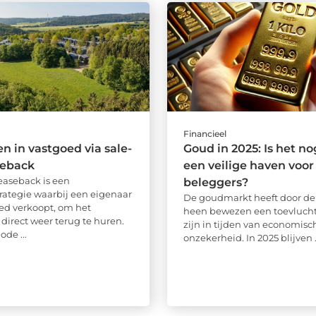
Financieel
en in vastgoed via sale-
Goud in 2025: Is het no
seback
een veilige haven voor
easeback is een
beleggers?
rategie waarbij een eigenaar
De goudmarkt heeft door d
oed verkoopt, om het
heen bewezen een toevlucht
 direct weer terug te huren.
zijn in tijden van economisc
de ...
onzekerheid. In 2025 blijven .