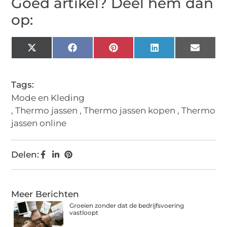
Goed artikel? Deel hem dan
op:
X
Facebook
Pinterest
LinkedIn
Email
(Twitter)
Tags:
Mode en Kleding
,
Thermo jassen
,
Thermo jassen kopen
,
Thermo
jassen online
Delen:
Meer Berichten
Groeien zonder dat de bedrijfsvoering
vastloopt