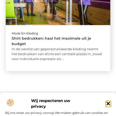
Mode En Kleding
Shirt bedrukken: haal het maximale uit je
budget
In de wereld van gepersonaliseerde kleding neemt
het bedrukken van shirts een centrale plaats in, zowel
voor individuele expressie als ...
Wij respecteren uw
privacy
Onze informatie
Bij ons staat uw privacy voorop.We maken gebruik van cookies en
Linkjes kopen: wat is het, wat kun je verwachten, en moet je het doen?
Verdien geld met je website: van passie naar passieve inkomsten