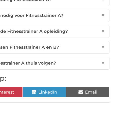
nodig voor Fitnesstrainer A?
▼
de Fitnesstrainer A opleiding?
▼
ssen Fitnesstrainer A en B?
▼
esstrainer A thuis volgen?
▼
p:
nterest
LinkedIn
Email