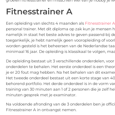
groeien fitnesstrainer en misschien wel van je hobby je w
Fitnesstrainer A
Een opleiding van slechts 4 maanden als
Fitnesstrainer A
personal trainer. Met dit diploma op zak kun je mensen h
namelijk in staat het beste advies te geven passend bij de
toegankelijk, je hebt namelijk geen vooropleiding of voo
worden gesteld is het beheersen van de Nederlandse taal,
minimaal 16 jaar. De opleiding is klassikaal te volgen, maa
De opleiding bestaat uit 3 verschillende onderdelen, voor
onderdelen te behalen. Het eerste onderdeel is een th
je er 20 fout mag hebben. Na het behalen van dit examen 
Het tweede onderdeel bestaat uit een korte stage van 40 
behorend portfolio. Het derde onderdeel is in de vorm va
training van 30 minuten aan 1 of 2 personen die je zelf h
minuten gesprek met je examinator.
Na voldoende afronding van de 3 onderdelen ben je offic
Fitnesstrainer A in ontvangst nemen.