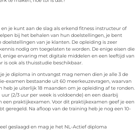
erk te maken, hoe tof is dat?
en je kunt aan de slag als erkend fitness instructeur of
elpen bij het behalen van hun doelstellingen, je bent
 doelstellingen van je klanten. De opleiding is zeer
rkennis nodig om toegelaten te worden. De enige eisen die
 enige ervaring met digitale middelen en een leeftijd van
r is ook als thuisstudie beschikbaar.
 je je diploma in ontvangst mag nemen dien je alle 3 de
eorie-examen bestaande uit 60 meerkeuzevragen, waarvan
heb je uiterlijk 18 maanden om je opleiding af te ronden.
uur (2/3 uur per week is voldoende) en een daarbij
n een praktijkexamen. Voor dit praktijkexamen geef je een
ebt geregeld. Na afloop van de training heb je nog een 10-
ieel geslaagd en mag je het NL-Actief diploma