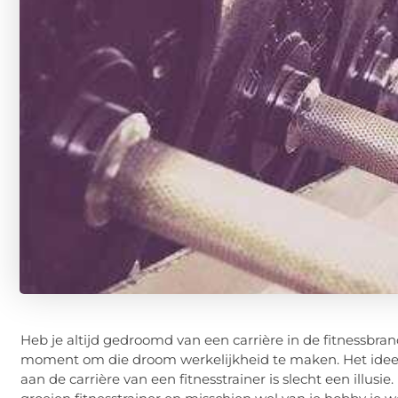
Heb je altijd gedroomd van een carrière in de fitnessbranc
moment om die droom werkelijkheid te maken. Het idee 
aan de carrière van een fitnesstrainer is slecht een illusi