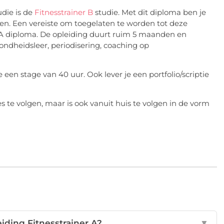
udie is de
Fitnesstrainer B
studie. Met dit diploma ben je
den. Een vereiste om toegelaten te worden tot deze
r A diploma. De opleiding duurt ruim 5 maanden en
zondheidsleer, periodisering, coaching op
een stage van 40 uur. Ook lever je een portfolio/scriptie
es te volgen, maar is ook vanuit huis te volgen in de vorm
iding Fitnesstrainer A?
▼