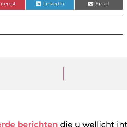
nterest
LinkedIn
Email
erde berichten
die u wellicht in