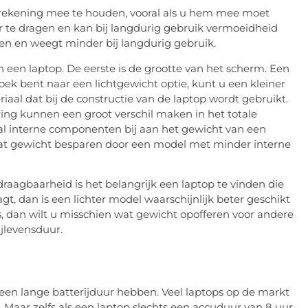
m rekening mee te houden, vooral als u hem mee moet
r te dragen en kan bij langdurig gebruik vermoeidheid
gen en weegt minder bij langdurig gebruik.
n een laptop. De eerste is de grootte van het scherm. Een
ek bent naar een lichtgewicht optie, kunt u een kleiner
aal dat bij de constructie van de laptop wordt gebruikt.
ng kunnen een groot verschil maken in het totale
tal interne componenten bij aan het gewicht van een
u wat gewicht besparen door een model met minder interne
draagbaarheid is het belangrijk een laptop te vinden die
gt, dan is een lichter model waarschijnlijk beter geschikt
is, dan wilt u misschien wat gewicht opofferen voor andere
ijlevensduur.
en lange batterijduur hebben. Veel laptops op de markt
. Maar zelfs als een laptop slechts een accuduur van 8 uur