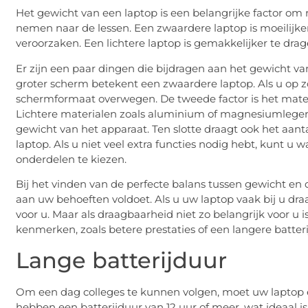
Het gewicht van een laptop is een belangrijke factor o
nemen naar de lessen. Een zwaardere laptop is moeilijke
veroorzaken. Een lichtere laptop is gemakkelijker te dra
Er zijn een paar dingen die bijdragen aan het gewicht va
groter scherm betekent een zwaardere laptop. Als u op zo
schermformaat overwegen. De tweede factor is het materi
Lichtere materialen zoals aluminium of magnesiumlegeri
gewicht van het apparaat. Ten slotte draagt ook het aan
laptop. Als u niet veel extra functies nodig hebt, kunt 
onderdelen te kiezen.
Bij het vinden van de perfecte balans tussen gewicht en 
aan uw behoeften voldoet. Als u uw laptop vaak bij u draa
voor u. Maar als draagbaarheid niet zo belangrijk voor u 
kenmerken, zoals betere prestaties of een langere batter
Lange batterijduur
Om een dag colleges te kunnen volgen, moet uw laptop e
hebben een batterijduur van 12 uur of meer, wat ideaal is