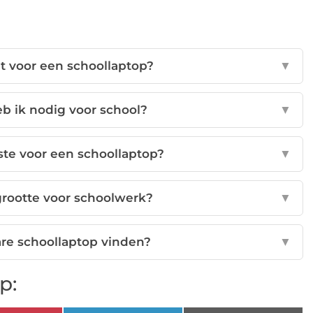
ht voor een schoollaptop?
▼
eb ik nodig voor school?
▼
ste voor een schoollaptop?
▼
grootte voor schoolwerk?
▼
are schoollaptop vinden?
▼
p: