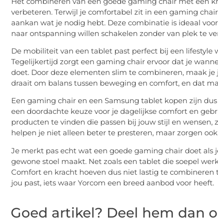
Het combineren van een goede gaming chair met een krach
verbeteren. Terwijl je comfortabel zit in een gaming chai
aankan wat je nodig hebt. Deze combinatie is ideaal voor 
naar ontspanning willen schakelen zonder van plek te ve
De mobiliteit van een tablet past perfect bij een lifestyle 
Tegelijkertijd zorgt een gaming chair ervoor dat je wann
doet. Door deze elementen slim te combineren, maak je 
draait om balans tussen beweging en comfort, en dat maa
Een gaming chair en een Samsung tablet kopen zijn du
een doordachte keuze voor je dagelijkse comfort en gebr
producten te vinden die passen bij jouw stijl en wensen, zo
helpen je niet alleen beter te presteren, maar zorgen ook
Je merkt pas echt wat een goede gaming chair doet als je
gewone stoel maakt. Net zoals een tablet die soepel wer
Comfort en kracht hoeven dus niet lastig te combineren te
jou past, iets waar Yorcom een breed aanbod voor heeft.
Goed artikel? Deel hem dan o