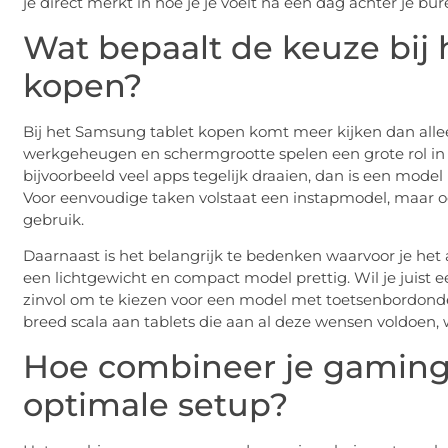
je direct merkt in hoe je je voelt na een dag achter je bur
Wat bepaalt de keuze bij
kopen?
Bij het Samsung tablet kopen komt meer kijken dan alleen
werkgeheugen en schermgrootte spelen een grote rol in wa
bijvoorbeeld veel apps tegelijk draaien, dan is een mod
Voor eenvoudige taken volstaat een instapmodel, maar o
gebruik.
Daarnaast is het belangrijk te bedenken waarvoor je het a
een lichtgewicht en compact model prettig. Wil je juist ee
zinvol om te kiezen voor een model met toetsenbordond
breed scala aan tablets die aan al deze wensen voldoen, wa
Hoe combineer je gaming 
optimale setup?