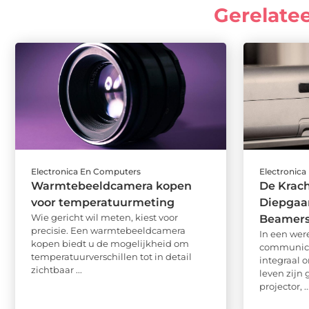
Gerelate
Electronica En Computers
Electronic
Warmtebeeldcamera kopen
De Krach
voor temperatuurmeting
Diepgaa
Wie gericht wil meten, kiest voor
Beamer
precisie. Een warmtebeeldcamera
In een wer
kopen biedt u de mogelijkheid om
communicat
temperatuurverschillen tot in detail
integraal 
zichtbaar ...
leven zijn
projector, ..