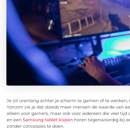
Je zit urenlang achter je scherm te gamen of te werken, 
Yorcom zie je dat steeds meer mensen de waarde van een
alleen voor gamers, maar ook voor iedereen die veel tijd
en een
Samsung tablet kopen
horen tegenwoordig bij ee
zonder concessies te doen.