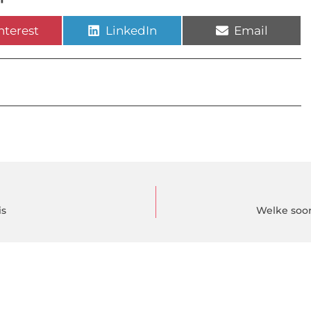
nterest
LinkedIn
Email
is
Welke soor