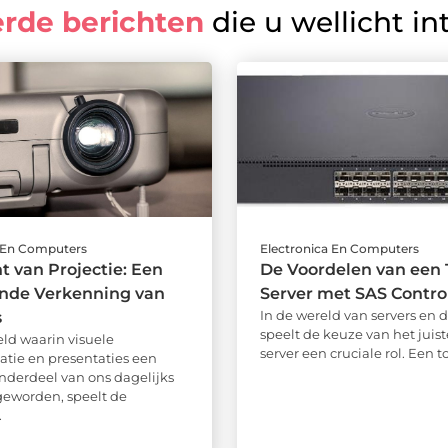
erde berichten
die u wellicht in
a En Computers
Electronica En Computers
t van Projectie: Een
De Voordelen van een
nde Verkenning van
Server met SAS Control
In de wereld van servers en 
s
speelt de keuze van het juist
eld waarin visuele
server een cruciale rol. Een to
ie en presentaties een
onderdeel van ons dagelijks
 geworden, speelt de
.