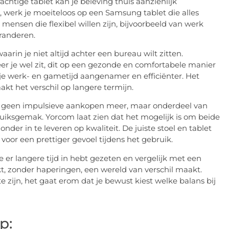
tige tablet kan je beleving thuis aanzienlijk
r, werk je moeiteloos op een Samsung tablet die alles
mensen die flexibel willen zijn, bijvoorbeeld van werk
randeren.
waarin je niet altijd achter een bureau wilt zitten.
eer je wel zit, dit op een gezonde en comfortabele manier
je werk- en gametijd aangenamer en efficiënter. Het
kt het verschil op langere termijn.
s geen impulsieve aankopen meer, maar onderdeel van
uiksgemak. Yorcom laat zien dat het mogelijk is om beide
nder in te leveren op kwaliteit. De juiste stoel en tablet
 voor een prettiger gevoel tijdens het gebruik.
 er langere tijd in hebt gezeten en vergelijk met een
kt, zonder haperingen, een wereld van verschil maakt.
 zijn, het gaat erom dat je bewust kiest welke balans bij
p: