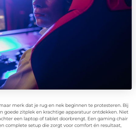
maar merk dat je rug en nek beginnen te protesteren. Bij
 goede zitplek en krachtige apparatuur ontdekken. Niet
 achter een laptop of tablet doorbrengt. Een gaming chair
n complete setup die zorgt voor comfort én resultaat,