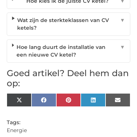
Hoe kies ik de juiste CV ketel?
▼
Wat zijn de sterkteklassen van CV
▼
ketels?
Hoe lang duurt de installatie van
▼
een nieuwe CV ketel?
Goed artikel? Deel hem dan
op:
X
Facebook
Pinterest
LinkedIn
Email
(Twitter)
Tags:
Energie