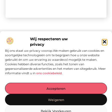
Wij respecteren uw
privacy
Onze informatie
Bij ons staat uw privacy voorop.We maken gebruik van cookies en
soortgelijke technologieën om te begrijpen hoe u onze website
Linkjes kopen: wat is het, wat kun je verwachten, en moet je het doen?
Verdien geld met je website: van passie naar passieve inkomsten
gebruikt én om uw ervaring zo waardevol mogelijk te maken.
Cookies hebben diverse functies, zoals het tonen van
gepersonaliseerde advertenties en het meten van sitegebruik. Meer
informatie vindt u in
ons cookiebeleid
.
Laat je verrassen door verhalen die je aan het denken
Accepteren
zetten
, praktische tips waar je écht iets aan hebt en artikelen
vol waardevolle informatie. Start jouw ontdekkingstocht
Weigeren
vandaag op
Locomo.nl
!
Bekijk Voorkeuren